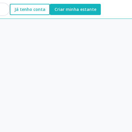
Já tenho conta
Criar minha estante