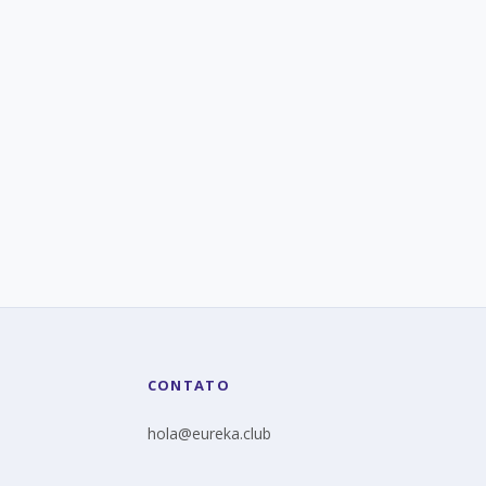
CONTATO
hola@eureka.club