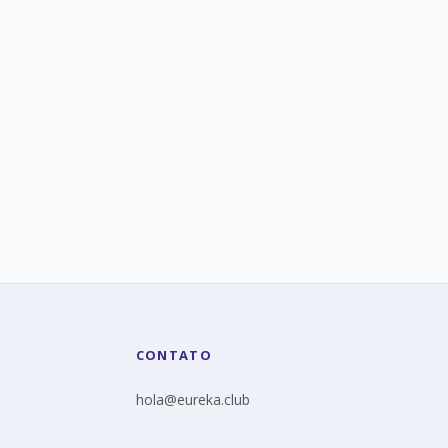
CONTATO
hola@eureka.club