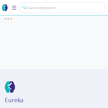
🔍
Eureka