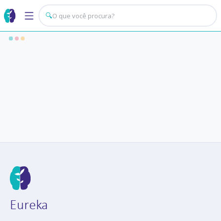
🔍
Eureka