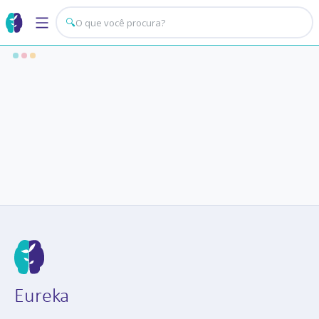
🔍
Eureka