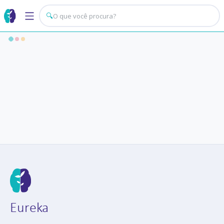
🔍
Eureka