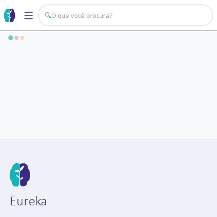
🔍
Eureka