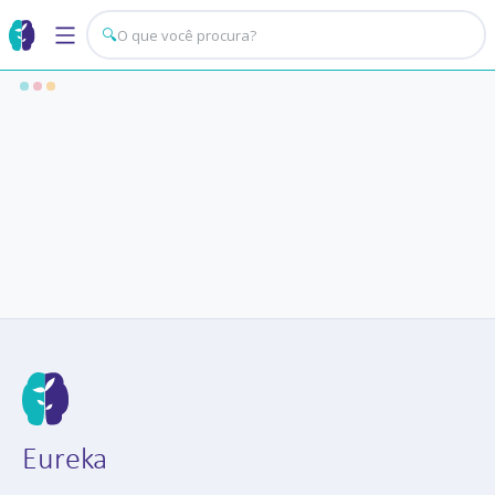
🔍
Eureka