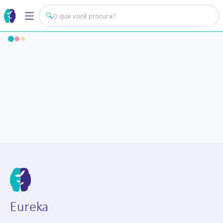
🔍
Eureka