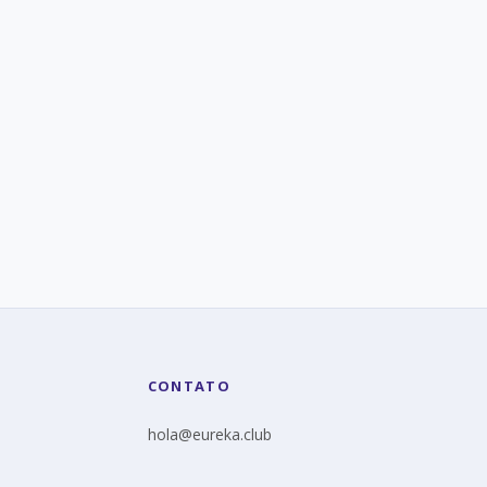
CONTATO
hola@eureka.club