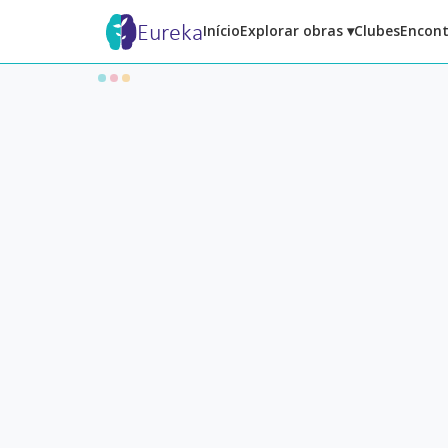
Eureka
Início
Explorar obras ▾
Clubes
Encont