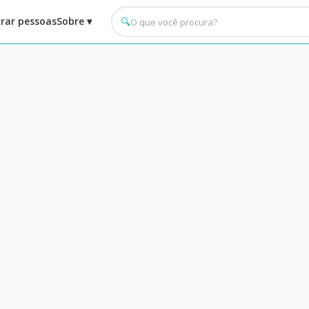
rar pessoas
Sobre ▾
🔍