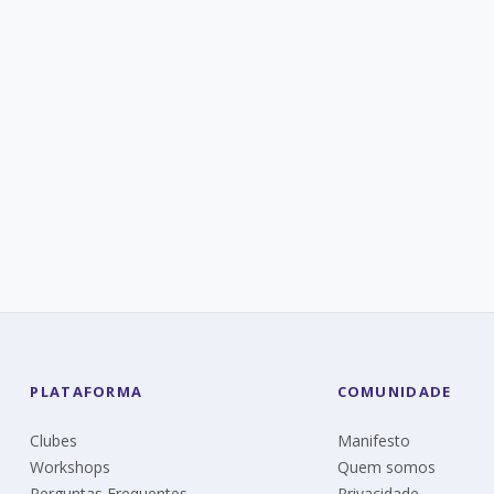
PLATAFORMA
COMUNIDADE
Clubes
Manifesto
Workshops
Quem somos
Perguntas Frequentes
Privacidade