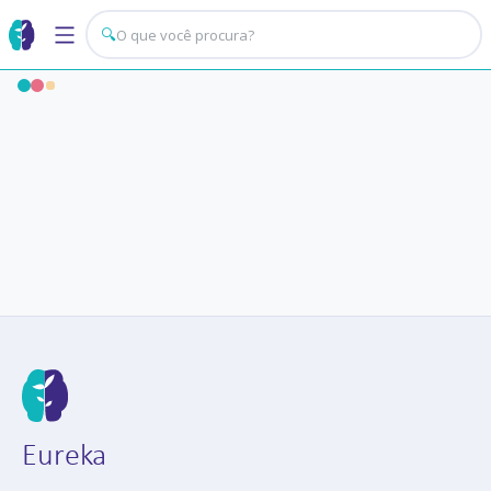
🔍
Eureka