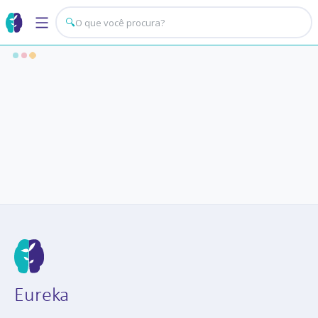
🔍
Eureka