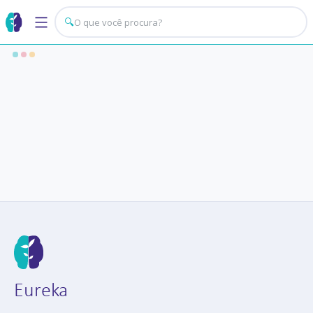
🔍
Eureka