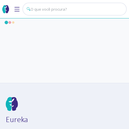
🔍
Eureka