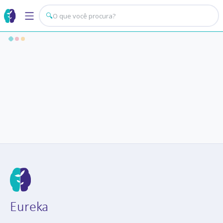
🔍
Eureka