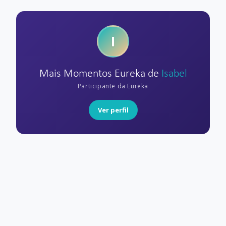
I
Mais Momentos Eureka de
Isabel
Participante da Eureka
Ver perfil