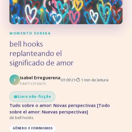
MOMENTO EUREKA
bell hooks
replanteando el
significado de amor
Isabel Erreguerena
I
01·09·21
⏱
1
min de leitura
PARTICIPANTE
📖
Livro não-ficção
Tudo sobre o amor: Novas perspectivas [Todo
sobre el amor: Nuevas perspectivas]
de
bell hooks
GÊNERO E FEMINISMOS