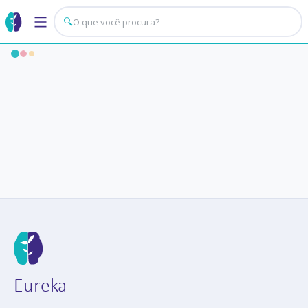
🔍
Eureka