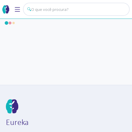
🔍
Eureka