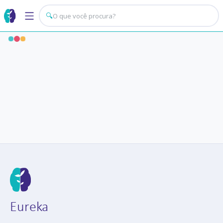
🔍
Eureka