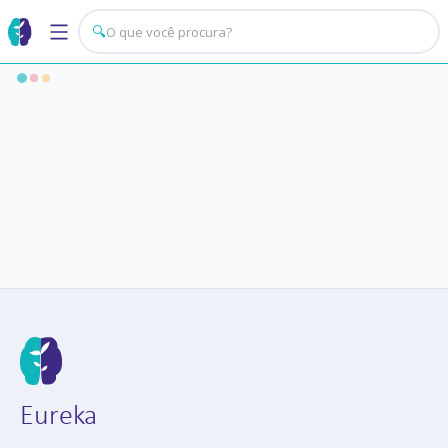
🔍
Eureka