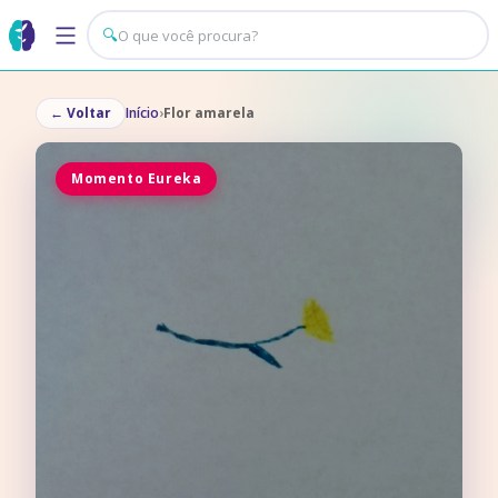
🔍
←
Voltar
Início
›
Flor amarela
Momento Eureka