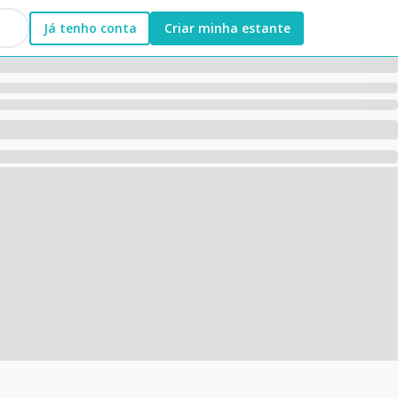
Já tenho conta
Criar minha estante