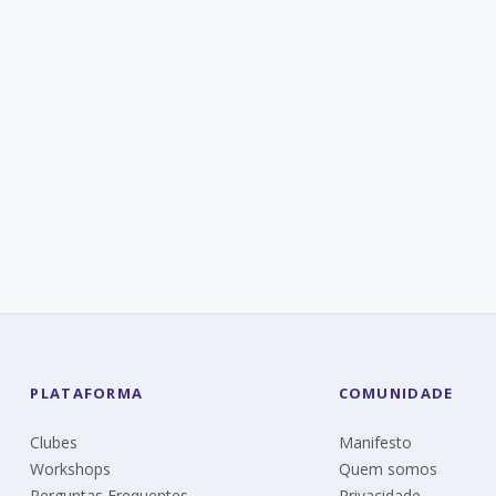
PLATAFORMA
COMUNIDADE
Clubes
Manifesto
Workshops
Quem somos
Perguntas Frequentes
Privacidade