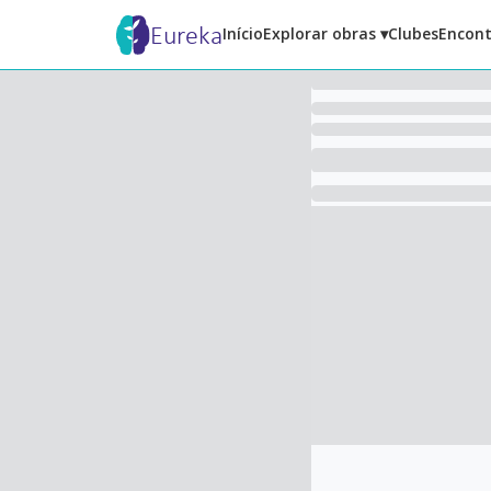
Eureka
Início
Explorar obras ▾
Clubes
Encont