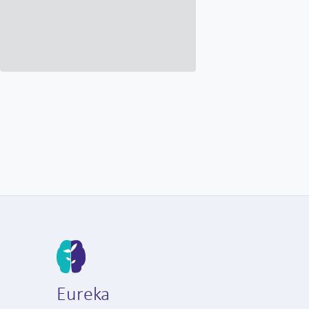
Eureka