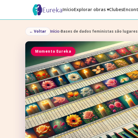
Eureka
Início
Explorar obras ▾
Clubes
Encont
←
Voltar
Início
›
Bases de dados feministas são lugare
Momento Eureka