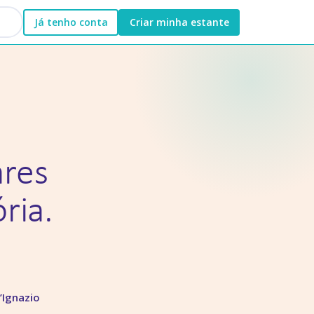
Já tenho conta
Criar minha estante
ares
ria.
a
’Ignazio