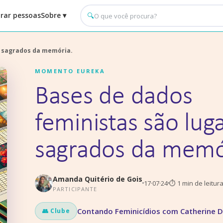
rar pessoas
Sobre ▾
🔍
s sagrados da memória.
MOMENTO EUREKA
Bases de dados
feministas são lug
sagrados da memó
Amanda Quitério de Gois
17·07·24
⏱
1
min de leitur
PARTICIPANTE
Contando Feminicídios com Catherine D
👥 Clube