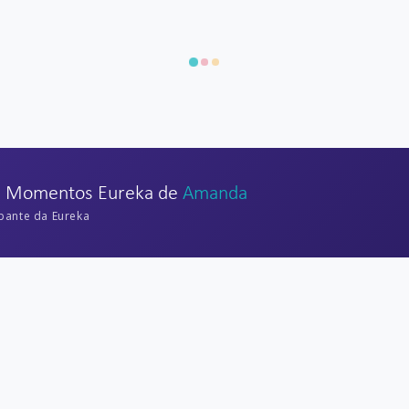
s Momentos Eureka de
Amanda
ipante da Eureka