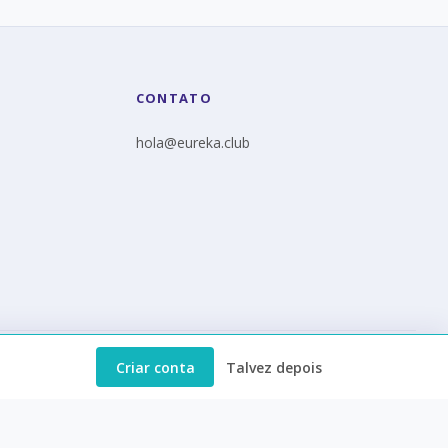
CONTATO
hola@eureka.club
Criar conta
Talvez depois