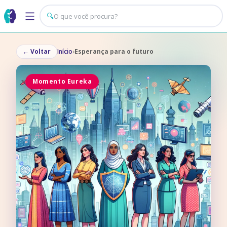
🔍
←
Voltar
Início
›
Esperança para o futuro
Momento Eureka