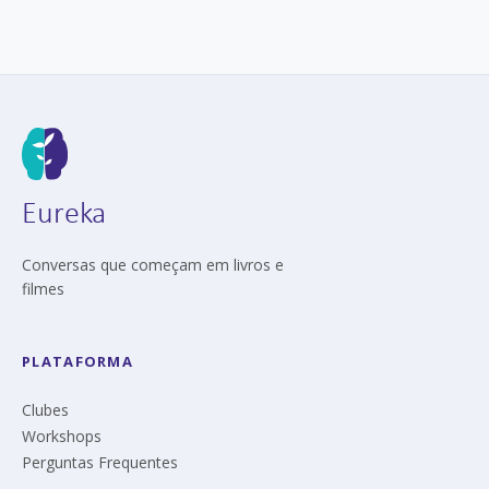
Eureka
Conversas que começam em livros e
filmes
PLATAFORMA
Clubes
Workshops
Perguntas Frequentes