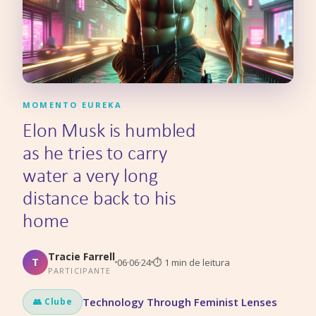
MOMENTO EUREKA
Elon Musk is humbled
as he tries to carry
water a very long
distance back to his
home
Tracie Farrell
T
06·06·24
⏱
1
min de leitura
PARTICIPANTE
Technology Through Feminist Lenses
👥 Clube