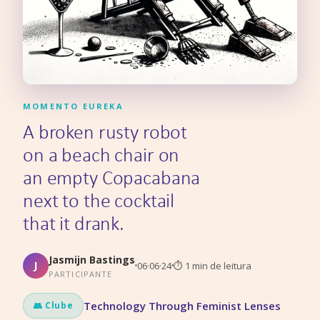
MOMENTO EUREKA
A broken rusty robot
on a beach chair on
an empty Copacabana
next to the cocktail
that it drank.
Jasmijn Bastings
J
06·06·24
⏱
1
min de leitura
PARTICIPANTE
Technology Through Feminist Lenses
👥 Clube