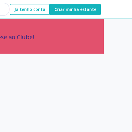
Já tenho conta
Criar minha estante
-se ao Clube!