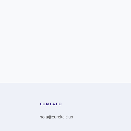
CONTATO
hola@eureka.club