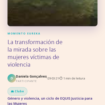
MOMENTO EUREKA
La transformación de
la mirada sobre las
mujeres víctimas de
violencia
Daniela Gonçalves
D
29·03·21
⏱
1
min de leitura
PARTICIPANTE
👥 Clube
Género y violencia, un ciclo de EQUIS Justicia para
las Mujeres