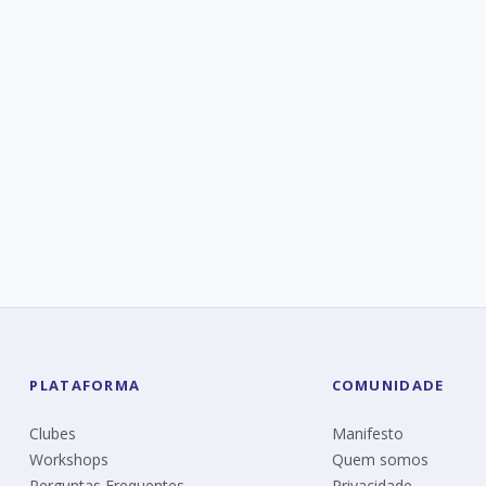
PLATAFORMA
COMUNIDADE
Clubes
Manifesto
Workshops
Quem somos
Perguntas Frequentes
Privacidade