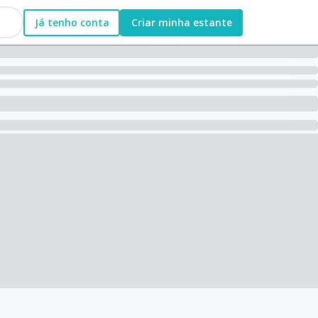
Já tenho conta
Criar minha estante