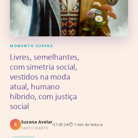
MOMENTO EUREKA
Livres, semelhantes,
com simetria social,
vestidos na moda
atual, humano
híbrido, com justiça
social
Suzana Avelar
S
21·05·24
⏱
1
min de leitura
PARTICIPANTE