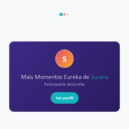
S
Mais Momentos Eureka de
Suzana
Participante da Eureka
Ver perfil