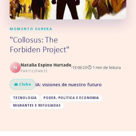
MOMENTO EUREKA
"Collosus: The
Forbiden Project"
Natalia Espino Hurtado
N
13·06·23
⏱
1
min de leitura
PARTICIPANTE
IA: visiones de nuestro futuro
👥 Clube
TECNOLOGIA
PODER, POLÍTICA E ECONOMIA
MIGRANTES E REFUGIADAS