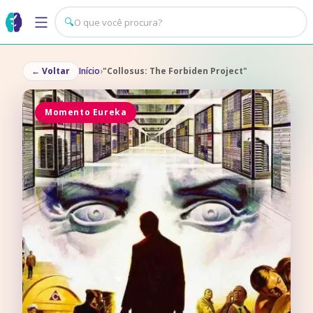
🔍
←
Voltar
Início
›
"Collosus: The Forbiden Project"
Momento Eureka